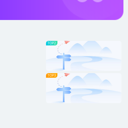
TOP2
TOP3